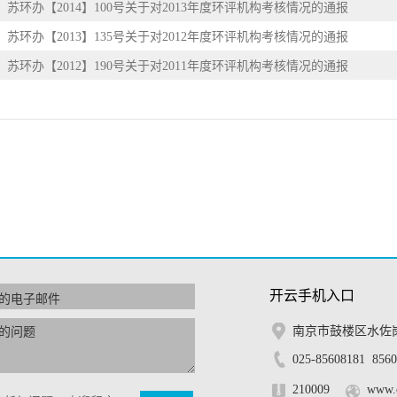
苏环办【2014】100号关于对2013年度环评机构考核情况的通报
苏环办【2013】135号关于对2012年度环评机构考核情况的通报
苏环办【2012】190号关于对2011年度环评机构考核情况的通报
开云手机入口
南京市鼓楼区水佐岗
025-85608181 856
210009
www.o